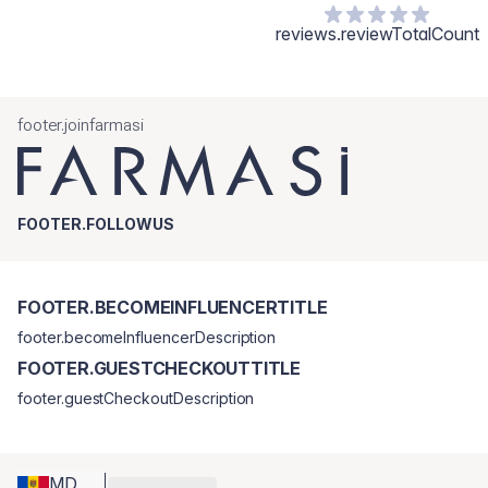
reviews.reviewTotalCount
footer.joinfarmasi
FOOTER.FOLLOWUS
FOOTER.BECOMEINFLUENCERTITLE
footer.becomeInfluencerDescription
FOOTER.GUESTCHECKOUTTITLE
footer.guestCheckoutDescription
MD