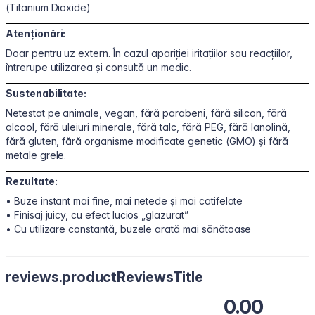
(Titanium Dioxide)
Atenționări:
Doar pentru uz extern. În cazul apariției iritațiilor sau reacțiilor,
întrerupe utilizarea și consultă un medic.
Sustenabilitate:
Netestat pe animale, vegan, fără parabeni, fără silicon, fără
alcool, fără uleiuri minerale, fără talc, fără PEG, fără lanolină,
fără gluten, fără organisme modificate genetic (GMO) și fără
metale grele.
Rezultate:
• Buze instant mai fine, mai netede și mai catifelate
• Finisaj juicy, cu efect lucios „glazurat”
• Cu utilizare constantă, buzele arată mai sănătoase
reviews.productReviewsTitle
0.00