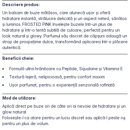
Descriere produs:
Un balsam de buze mătăsos, care alunecă ușor și oferă
hidratare instantă, strălucire delicată și un aspect neted, sănătos
și luminos. FROSTED PINK învelește buzele într-un plus de
hidratare și într-o tentă subtilă de culoare, perfectă pentru un
look natural și glowy. Parfumul său discret de căpșuni adaugă un
strop de prospețime dulce, transformând aplicarea într-o plăcere
autentică.
Beneficii cheie:
Formulă ultra-hrănitoare cu Peptide, Squalane și Vitamina E
Textură lejeră, nelipicioasă, pentru confort maxim
Ușor parfumat, pentru o experiență senzorială rafinată
Mod de utilizare:
Aplică direct pe buze ori de câte ori ai nevoie de hidratare și un
glow natural.
Folosește-l ca atare pentru un luciu discret sau aplică-l peste ruj
pentru un plus de volum.