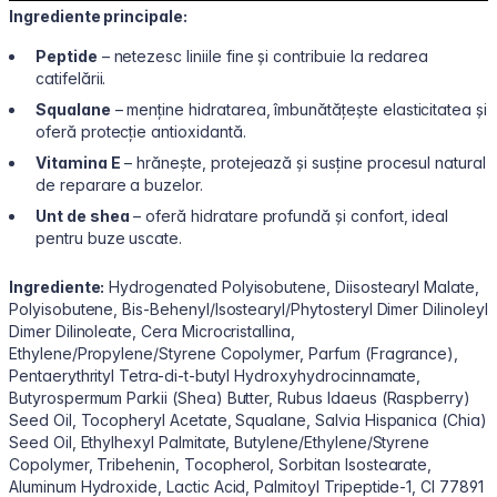
Ingrediente principale:
Peptide
– netezesc liniile fine și contribuie la redarea
catifelării.
Squalane
– menține hidratarea, îmbunătățește elasticitatea și
oferă protecție antioxidantă.
Vitamina E
– hrănește, protejează și susține procesul natural
de reparare a buzelor.
Unt de shea
– oferă hidratare profundă și confort, ideal
pentru buze uscate.
Ingrediente:
Hydrogenated Polyisobutene, Diisostearyl Malate,
Polyisobutene, Bis-Behenyl/Isostearyl/Phytosteryl Dimer Dilinoleyl
Dimer Dilinoleate, Cera Microcristallina,
Ethylene/Propylene/Styrene Copolymer, Parfum (Fragrance),
Pentaerythrityl Tetra-di-t-butyl Hydroxyhydrocinnamate,
Butyrospermum Parkii (Shea) Butter, Rubus Idaeus (Raspberry)
Seed Oil, Tocopheryl Acetate, Squalane, Salvia Hispanica (Chia)
Seed Oil, Ethylhexyl Palmitate, Butylene/Ethylene/Styrene
Copolymer, Tribehenin, Tocopherol, Sorbitan Isostearate,
Aluminum Hydroxide, Lactic Acid, Palmitoyl Tripeptide-1, CI 77891