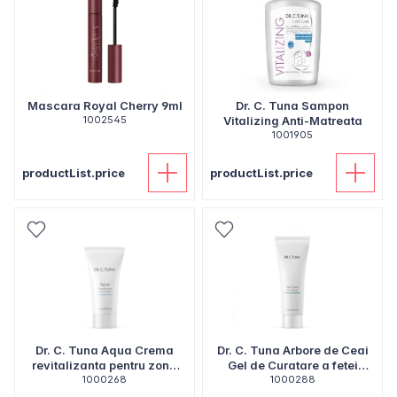
Mascara Royal Cherry 9ml
Dr. C. Tuna Sampon
1002545
Vitalizing Anti-Matreata
1001905
productList.price
productList.price
Dr. C. Tuna Aqua Crema
Dr. C. Tuna Arbore de Ceai
revitalizanta pentru zona
Gel de Curatare a fetei
ochilor 20ml
1000268
1000288
100ml