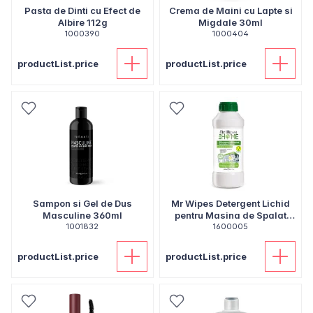
Pasta de Dinti cu Efect de
Crema de Maini cu Lapte si
Albire 112g
Migdale 30ml
1000390
1000404
productList.price
productList.price
Sampon si Gel de Dus
Mr Wipes Detergent Lichid
Masculine 360ml
pentru Masina de Spalat
1001832
Vase 500ml
1600005
productList.price
productList.price