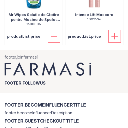
Mr Wipes Solutie de Clatire
Intense Lift Mascara
pentru Masina de Spalat
1002596
Vase 300ml
1600006
productList.price
productList.price
footer.joinfarmasi
FOOTER.FOLLOWUS
FOOTER.BECOMEINFLUENCERTITLE
footer.becomeInfluencerDescription
FOOTER.GUESTCHECKOUTTITLE