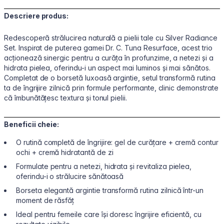
Descriere produs:
Redescoperă strălucirea naturală a pielii tale cu Silver Radiance
Set. Inspirat de puterea gamei Dr. C. Tuna Resurface, acest trio
acționează sinergic pentru a curăța în profunzime, a netezi și a
hidrata pielea, oferindu-i un aspect mai luminos și mai sănătos.
Completat de o borsetă luxoasă argintie, setul transformă rutina
ta de îngrijire zilnică prin formule performante, clinic demonstrate
că îmbunătățesc textura și tonul pielii.
Beneficii cheie:
O rutină completă de îngrijire: gel de curățare + cremă contur
ochi + cremă hidratantă de zi
Formulate pentru a netezi, hidrata și revitaliza pielea,
oferindu-i o strălucire sănătoasă
Borseta elegantă argintie transformă rutina zilnică într-un
moment de răsfăț
Ideal pentru femeile care își doresc îngrijire eficientă, cu