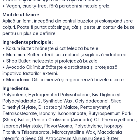
• Vegan, cruelty-free, fără parabeni și metale grele.
Mod de utilizare:
Aplică uniform, începând din centrul buzelor și estompând spre
colțuri. Poate fi purtat atât singur, cât și peste un contur de buze
pentru un plus de definire.
Ingrediente principale:
• Kokum Butter: hrănește și catifelează buzele.
• Murumuru Butter: oferă luciu natural și sigilează hidratarea.
• Shea Butter: netezește și protejează buzele.
• Avocado Oil: îmbunătățește elasticitatea și protejează
împotriva factorilor externi.
• Macadamia Oil: calmează și regenerează buzele uscate.
Ingrediente:
Polybutene, Hydrogenated Polyisobutene, Bis-Diglyceryl
Polyacyladipate-2, Synthetic Wax, Octyldodecanol, Silica
Dimethyl Silylate, Diisostearyl Malate, Pentaerythrityl
Tetraisostearate, Isononyl Isononanoate, Butyrospermum Parkii
(Shea) Butter, Persea Gratissima (Avocado) Oil, Phenoxyethanol,
Isopropyl Myristate, Flavor/Aroma, Polyethylene, Isopropyl
Titanium Triisostearate, Microcrystalline Wax, Macadamia
Integrifolia Seed Oil, Astrocaryum Murumuru Seed Butter,