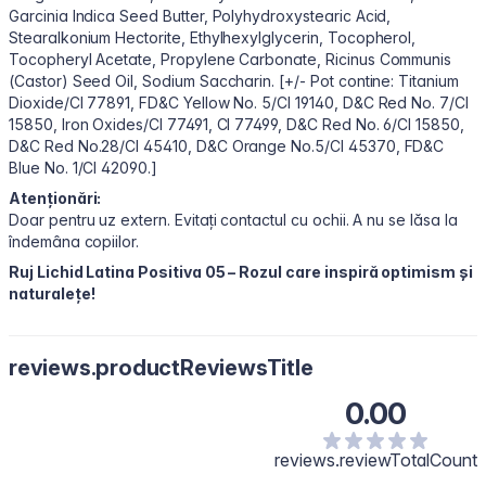
Garcinia Indica Seed Butter, Polyhydroxystearic Acid,
Stearalkonium Hectorite, Ethylhexylglycerin, Tocopherol,
Tocopheryl Acetate, Propylene Carbonate, Ricinus Communis
(Castor) Seed Oil, Sodium Saccharin. [+/- Pot contine: Titanium
Dioxide/CI 77891, FD&C Yellow No. 5/CI 19140, D&C Red No. 7/CI
15850, Iron Oxides/CI 77491, CI 77499, D&C Red No. 6/CI 15850,
D&C Red No.28/CI 45410, D&C Orange No.5/CI 45370, FD&C
Blue No. 1/CI 42090.]
Atenționări:
Doar pentru uz extern. Evitați contactul cu ochii. A nu se lăsa la
îndemâna copiilor.
Ruj Lichid Latina Positiva 05 – Rozul care inspiră optimism și
naturalețe!
reviews.productReviewsTitle
0.00
reviews.reviewTotalCount