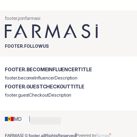
footer.joinfarmasi
FOOTER.FOLLOWUS
FOOTER.BECOMEINFLUENCERTITLE
footer.becomeInfluencerDescription
FOOTER.GUESTCHECKOUTTITLE
footer.guestCheckoutDescription
MD
FARMASİ © footer.allRightsReserved
Powered by