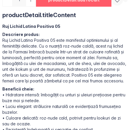
productDetail.titleContent
Ruj Lichid Latina Positiva 05
Descriere produs:
Ruj Lichid Latina Positiva 05 este manifestul optimismului și al
feminității delicate. Cu o nuanță roz-nude caldă, acest ruj lichid
de la Farmasi îmbracă buzele într-un strat de culoare rafinată și
luminoasă, perfectă pentru orice moment al zilei. Formula sa,
îmbogățită cu ulei de macadamia, unt de shea, ulei de avocado,
unt de kokum și unt de murumuru, hidratează în profunzime și
oferă un luciu discret, dar sofisticat. Positiva 05 este alegerea
femeii care își poartă zâmbetul ca pe cel mai frumos accesoriu.
Beneficii cheie:
• Hidratare intensă: îmbogățit cu unturi și uleiuri prețioase pentru
buze moi și netede.
• Luciu elegant: strălucire naturală ce evidențiază frumusețea
buzelor.
• Culoare delicată: roz-nude cald, potrivit pentru lookuri de zi
sau de ocazie.
• Rezistență îndelungată și senzație de confort.