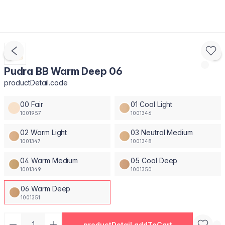
Pudra BB Warm Deep 06
productDetail.code
00 Fair
01 Cool Light
1001957
1001346
02 Warm Light
03 Neutral Medium
1001347
1001348
04 Warm Medium
05 Cool Deep
1001349
1001350
06 Warm Deep
1001351
productDetail.addToCart