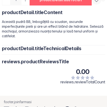
productDetail.titleContent
Această pudră BB, îmbogățită cu scualan, ascunde
imperfecțiunile pielii și are un effect blând de hidratare. Setează
machiajul, armonzieaza nuanța tenului și lasă tenul uniform și
catifelat.
productDetail.titleTechnicalDetails
Talc, Mica, Synthetic Fluorphlogopite, Silica, Octyldodecyl
reviews.productReviewsTitle
Stearoyl Stearate, Dimethicone, Magnesium Stearate,
Octyldodecanol, Squalene, Phenoxyethanol, Ethylhexylglycerin,
0.00
Triethoxycaprylylsilane. [+/- May Contain: Titanium Dioxide/CI
77891, Iron Oxides/CI 77491, CI 77492, CI77499.]
reviews.reviewTotalCount
footer.joinfarmasi