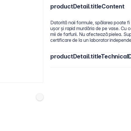
productDetail.titleContent
Datorită noii formule, spălarea poate fi
ușor și rapid murdăria de pe vase. Cu o 
mii de farfurii. Nu afectează pielea. S
certificare de la un laborator independe
productDetail.titleTechnicalD
15-30% Anionic Surfactant, 5-15% Amp
Glycerin, Fragrance, Citric Acid, Prese
Sodium Chloride