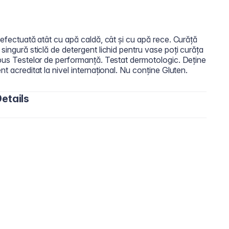
 efectuată atât cu apă caldă, cât și cu apă rece. Curăță
singură sticlă de detergent lichid pentru vase poți curăța
upus Testelor de performanță. Testat dermotologic. Deține
nt acreditat la nivel internațional. Nu conține Gluten.
etails
hoteric Surfactants, &lt;5% Nonionic Surfactant ,
rvative (Benzisothiazolinone, Methylisothiazolinone),