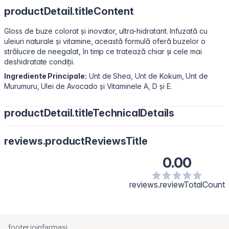
productDetail.titleContent
Gloss de buze colorat și inovator, ultra-hidratant. Infuzată cu
uleiuri naturale și vitamine, această formulă oferă buzelor o
strălucire de neegalat, în timp ce tratează chiar și cele mai
deshidratate condiții.
Ingrediente Principale:
Unt de Shea, Unt de Kokum, Unt de
Murumuru, Ulei de Avocado și Vitaminele A, D și E.
productDetail.titleTechnicalDetails
Polyisobutene, Hydrogenated Polyisobutene, Bis-Diglyceryl
reviews.productReviewsTitle
Polyacyladipate-2, Octyldodecanol, Diisostearyl Malate,
Pentaerythrityl Tetraisostearate, Silica Dimethyl Silylate, Synthetic
0.00
Wax, Mica, Calcium Sodium Borosilicate, Butyrospermum Parkii
(Shea) Butter, Phenoxyethanol, Persea Gratissima (Avocado) Oil,
Astrocaryum Murumuru Seed Butter, Garcinia Indica Seed Butter,
reviews.reviewTotalCount
Microcrystalline Wax, Flavour/Aroma, Tocopheryl Acetate,
Tocopherol, Polyethylene, Ethylhexylglycerin, Ricinus Communis
(Castor) Seed Oil, Sodium Saccharin, Isopropyl Titanium
Triisostearate. [+/- May Contain: Titanium Dioxide/CI 77891,
footer.joinfarmasi