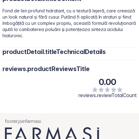
Fond de ten profund hidratant, cu o textură lejeră, care creează
un look natural și fără cusur. Putând fi aplicată în straturi și fiind
îmbogățită cu un complex propriu, această formulă revoluționară
ajută la combaterea poluării și potențeaza sinteza acidului
hialuronic.
productDetail.titleTechnicalDetails
Water/Aqua, Cyclopentasiloxane, Polymethylsilsesquioxane,
reviews.productReviewsTitle
Butylene Glycol, Dimethicone, Phenyl Trimethicone, Peg-10
Dimethicone, Boron Nitride, Caprylyl Methicone, Isononyl
0.00
Isononanoate, Glycerin, Dimethicone Crosspolymer,
Phenoxyethanol, Phenethyl Alcohol, Sodium Chloride, Sodium
Carrageenan, Sea Salt/Maris Sal, Disteardimonium Hectorite,
reviews.reviewTotalCount
Tocopheryl Acetate, Tocopherol, Ethylhexylglycerin,
Triethoxycaprylylsilane. [+/- May Contain: Titanium Dioxide/CI
77891, Iron Oxides/CI 77491, CI 77492, CI77499.]
footer.joinfarmasi