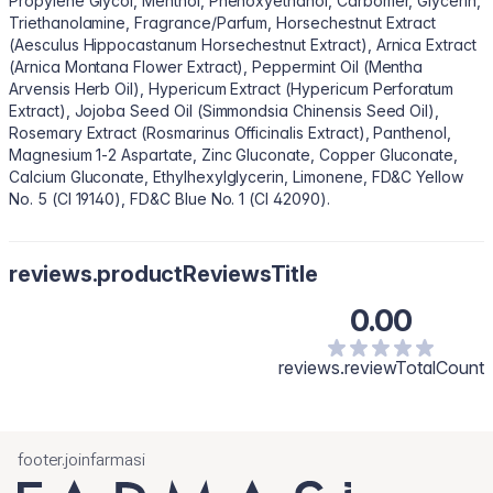
Propylene Glycol, Menthol, Phenoxyethanol, Carbomer, Glycerin,
Triethanolamine, Fragrance/Parfum, Horsechestnut Extract
(Aesculus Hippocastanum Horsechestnut Extract), Arnica Extract
(Arnica Montana Flower Extract), Peppermint Oil (Mentha
Arvensis Herb Oil), Hypericum Extract (Hypericum Perforatum
Extract), Jojoba Seed Oil (Simmondsia Chinensis Seed Oil),
Rosemary Extract (Rosmarinus Officinalis Extract), Panthenol,
Magnesium 1-2 Aspartate, Zinc Gluconate, Copper Gluconate,
Calcium Gluconate, Ethylhexylglycerin, Limonene, FD&C Yellow
No. 5 (CI 19140), FD&C Blue No. 1 (CI 42090).
reviews.productReviewsTitle
0.00
reviews.reviewTotalCount
footer.joinfarmasi