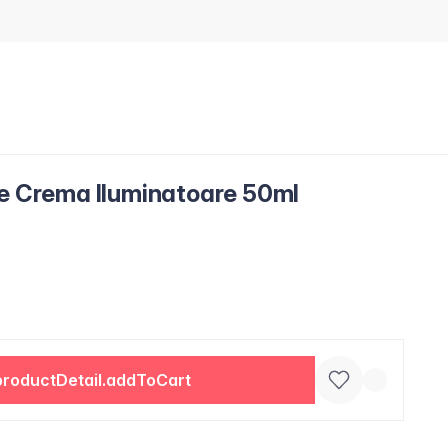
ce Crema Iluminatoare 50ml
productDetail.addToCart