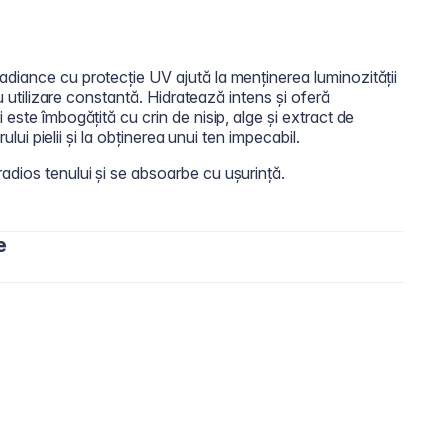
diance cu protecție UV ajută la menținerea luminozității
cu utilizare constantă. Hidratează intens și oferă
este îmbogățită cu crin de nisip, alge și extract de
rului pielii și la obținerea unui ten impecabil.
dios tenului și se absoarbe cu ușurință.
e
 zi.