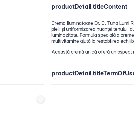
productDetail.titleContent
Crema Iluminatoare Dr. C. Tuna Lumi Ra
pielii și uniformizarea nuanței tenului, 
luminozitate. Formula specială a cremei 
multivitamine ajută la restabilirea echilib
Această cremă unică oferă un aspect ra
productDetail.titleTermOfUs
Se recomandă aplicarea de două ori pe