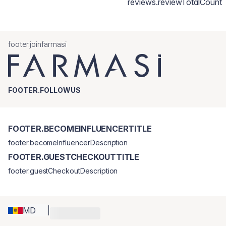
reviews.reviewTotalCount
footer.joinfarmasi
FOOTER.FOLLOWUS
FOOTER.BECOMEINFLUENCERTITLE
footer.becomeInfluencerDescription
FOOTER.GUESTCHECKOUTTITLE
footer.guestCheckoutDescription
MD