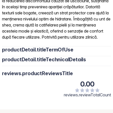
la reducerea disconfortului cauzat de uscăciune, susținând
în același timp prevenirea apariției crăpăturilor. Datorită
texturii sale bogate, creează un strat protector care ajută la
menținerea nivelului optim de hidratare. Îmbogățită cu unt de
shea, crema ajută la catifelarea pielii și la menținerea
acesteia moale și elastică, oferind o senzație de confort
după fiecare utilizare. Potrivită pentru utilizare zilnică.
productDetail.titleTermOfUse
productDetail.titleTechnicalDetails
reviews.productReviewsTitle
0.00
reviews.reviewTotalCount