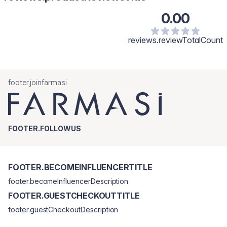
întreaga față, începând cu centru și masând spre exterior, pentru
0.00
absorbție maximă.
reviews.reviewTotalCount
footer.joinfarmasi
FOOTER.FOLLOWUS
FOOTER.BECOMEINFLUENCERTITLE
footer.becomeInfluencerDescription
FOOTER.GUESTCHECKOUTTITLE
footer.guestCheckoutDescription