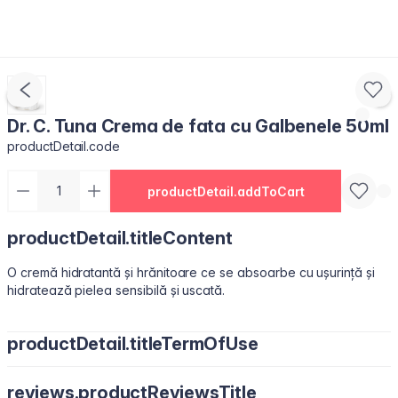
Dr. C. Tuna Crema de fata cu Galbenele 50ml
productDetail.code
productDetail.addToCart
productDetail.titleContent
O cremă hidratantă și hrănitoare ce se absoarbe cu ușurință și
hidratează pielea sensibilă și uscată.
productDetail.titleTermOfUse
A se folosi dimineața și seara. După curățare și tonifiere, aplică o
reviews.productReviewsTitle
cantitate potrivită pe piele. Întinde crema cu blândețe pe