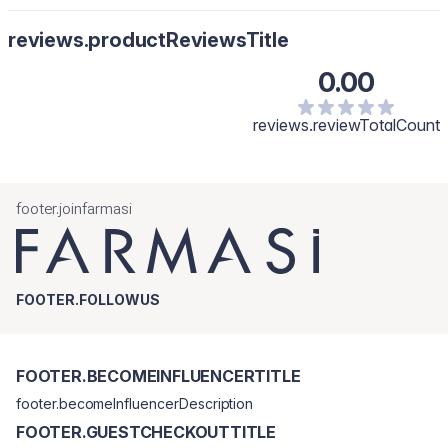
A se folosi zilnic, dimineața și seara. Se aplică o cantitate mică
reviews.productReviewsTitle
pe degetele inelare și se tapotează cu grijă în zona ochilor.
0.00
reviews.reviewTotalCount
footer.joinfarmasi
FOOTER.FOLLOWUS
FOOTER.BECOMEINFLUENCERTITLE
footer.becomeInfluencerDescription
FOOTER.GUESTCHECKOUTTITLE