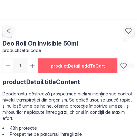
Deo Roll On Invisible 50ml
productDetail.code
productDetail.addToCart
productDetail.titleContent
Deodorantul păstrează prospețimea pielii și menține sub control
nivelul transpirației din organism. Se aplică ușor, se usucă rapid,
și nu lasă urme pe haine, oferind protecție împotriva umezelii și
mirosurilor neplăcute întreaga zi, chiar și în condiții de maxim
efort.
48h protecție
Prospețime pe parcursul întregii zile