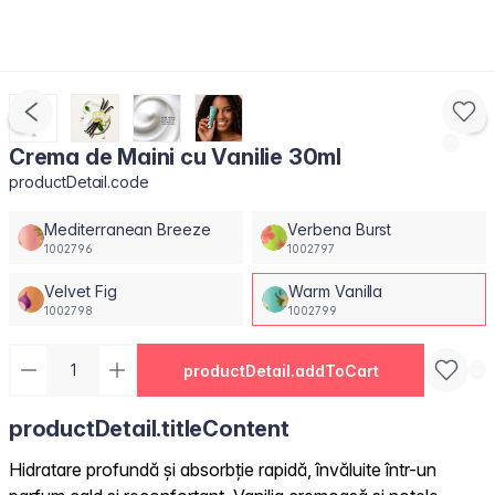
Crema de Maini cu Vanilie 30ml
productDetail.code
Mediterranean Breeze
Verbena Burst
1002796
1002797
Velvet Fig
Warm Vanilla
1002798
1002799
productDetail.addToCart
productDetail.titleContent
Hidratare profundă și absorbție rapidă, învăluite într-un