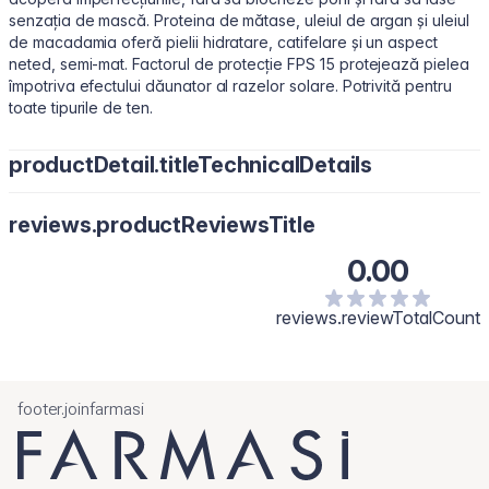
senzația de mască. Proteina de mătase, uleiul de argan și uleiul
de macadamia oferă pielii hidratare, catifelare și un aspect
neted, semi-mat. Factorul de protecție FPS 15 protejează pielea
împotriva efectului dăunator al razelor solare. Potrivită pentru
toate tipurile de ten.
productDetail.titleTechnicalDetails
Actives
: Titanium Dioxide 3,5% ​
reviews.productReviewsTitle
Inactives
: Water/Aqua, Cyclopentasiloxane, Butylene Glycol,
PEG-10 Dimethicone, Dimethicone, Disteardimonium Hectorite,
0.00
Trimethylsiloxysilicate, Phenoxyethanol, Phenethyl Alcohol,
Sodium Chloride, Sodium Carrageenan, Silica, Sea Salt/Maris
reviews.reviewTotalCount
Sal, Polymethylsilsesquioxane, Jojoba Esters, Tocopherol,
Tocopheryl Acetate, Ethylhexylglycerin, Triethoxycaprylylsilane,
Fragrance. [+/- May Contain: Titanium Dioxide/77891, Iron
Oxides/CI 77491, CI 77492, CI77499.]
footer.joinfarmasi