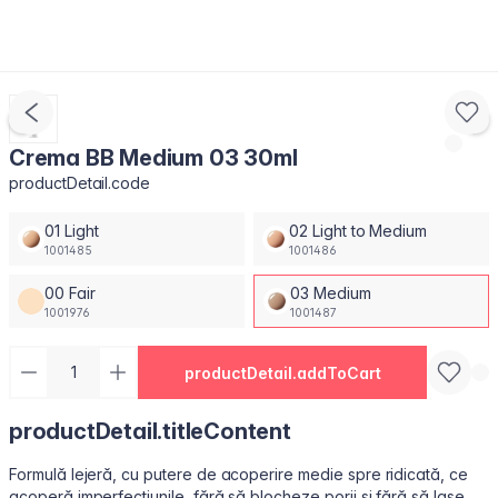
Crema BB Medium 03 30ml
productDetail.code
01 Light
02 Light to Medium
1001485
1001486
00 Fair
03 Medium
1001976
1001487
productDetail.addToCart
productDetail.titleContent
Formulă lejeră, cu putere de acoperire medie spre ridicată, ce
acoperă imperfecțiunile, fără să blocheze porii și fără să lase