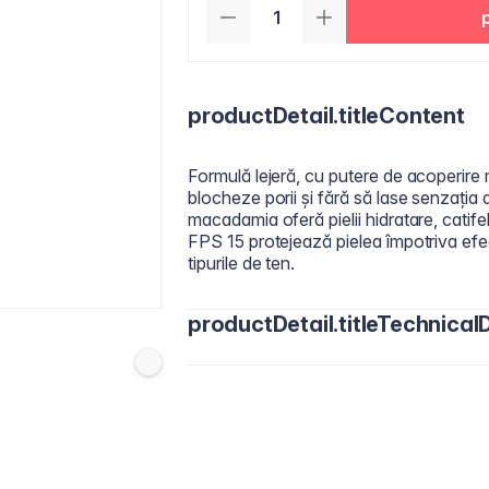
productDetail.titleContent
Formulă lejeră, cu putere de acoperire 
blocheze porii și fără să lase senzația 
macadamia oferă pielii hidratare, catif
FPS 15 protejează pielea împotriva efec
tipurile de ten.
productDetail.titleTechnicalD
Actives
: Titanium Dioxide 3,5% ​
Inactives
: Water/Aqua, Cyclopentasi
Dimethicone, Disteardimonium Hectorit
Alcohol, Sodium Chloride, Sodium Carra