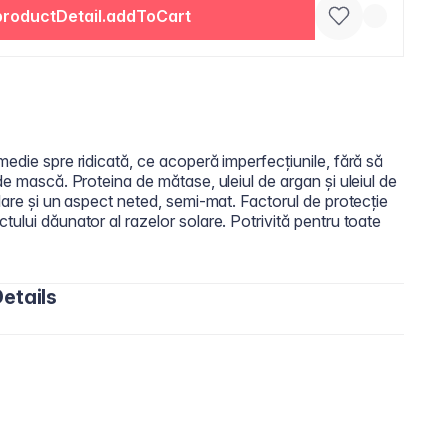
productDetail.addToCart
medie spre ridicată, ce acoperă imperfecțiunile, fără să
de mască. Proteina de mătase, uleiul de argan și uleiul de
elare și un aspect neted, semi-mat. Factorul de protecție
tului dăunator al razelor solare. Potrivită pentru toate
etails
loxane, Butylene Glycol, PEG-10 Dimethicone,
e, Trimethylsiloxysilicate, Phenoxyethanol, Phenethyl
geenan, Silica, Sea Salt/Maris Sal,