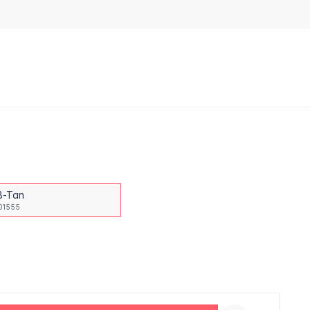
B-Tan
01555