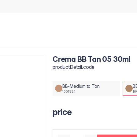
Crema BB Tan 05 30ml
productDetail.code
BB-Medium to Tan
B
1001554
10
price