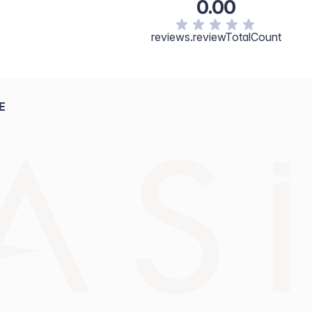
rs, Tocopherol, Tocopheryl Acetate, Ethylhexylglycerin,
0.00
+/- May Contain: Titanium Dioxide/77891, Iron Oxides/CI
reviews.reviewTotalCount
E