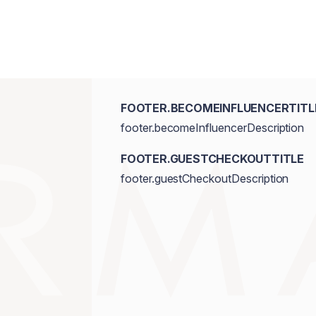
Polymethylsilsesquioxane, Jojoba Este
Triethoxycaprylylsilane, Fragrance. [
77491, CI 77492, CI77499.]
FOOTER.BECOMEINFLUENCERTITL
footer.becomeInfluencerDescription
FOOTER.GUESTCHECKOUTTITLE
footer.guestCheckoutDescription