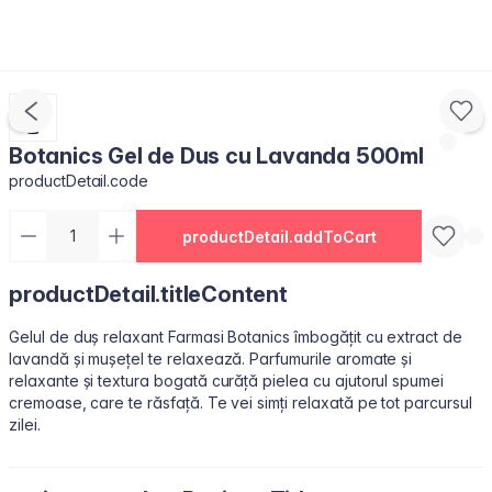
Botanics Gel de Dus cu Lavanda 500ml
productDetail.code
productDetail.addToCart
productDetail.titleContent
Gelul de duș relaxant Farmasi Botanics îmbogățit cu extract de
lavandă și mușețel te relaxează. Parfumurile aromate și
relaxante și textura bogată curăță pielea cu ajutorul spumei
cremoase, care te răsfață. Te vei simți relaxată pe tot parcursul
zilei.